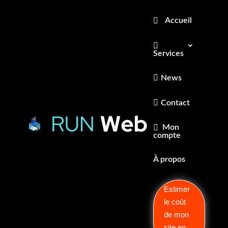
Accueil
Services
News
Contact
🔍
Mon
compte
À propos
Estimer
le coût
de mon
site en